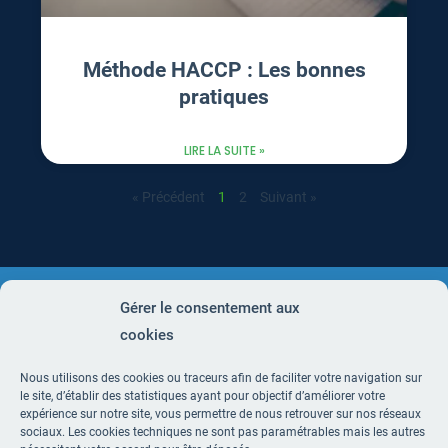
Méthode HACCP : Les bonnes
pratiques
LIRE LA SUITE »
« Précédent
1
2
Suivant »
Gérer le consentement aux
cookies
Le service HACCP
Prix
L’équipe TrustEat
Blog
Restaurants
Commerces
Nous utilisons des cookies ou traceurs afin de faciliter votre navigation sur
le site, d’établir des statistiques ayant pour objectif d’améliorer votre
alimentaires
Grande distribution
Frigoriste
expérience sur notre site, vous permettre de nous retrouver sur nos réseaux
sociaux. Les cookies techniques ne sont pas paramétrables mais les autres