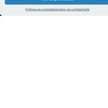
Politique de cookies
Déclaration de confidentialité
+
2,000
meubles surveillés​