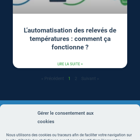
L’automatisation des relevés de
températures : comment ça
fonctionne ?
LIRE LA SUITE »
« Précédent
1
2
Suivant »
Gérer le consentement aux
cookies
Le service HACCP
Prix
L’équipe TrustEat
Blog
Restaurants
Commerces
Nous utilisons des cookies ou traceurs afin de faciliter votre navigation sur