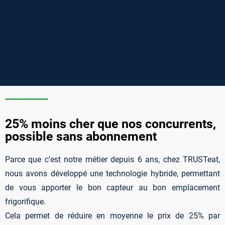
Ces relevés de températures sont
automatiquement
transmis
à notre application, qui vous
alerte
intelligemment
(notification, SMS, mail) si la température dépasse les seuils
à risques pour sauver le contenu de vos équipements
frigorifiques !
25% moins cher que nos concurrents,
possible sans abonnement
Parce que c’est notre métier depuis 6 ans, chez TRUSTeat,
nous avons développé une technologie hybride, permettant
de vous apporter le bon capteur au bon emplacement
frigorifique.
Cela permet de réduire en moyenne le prix de 25% par